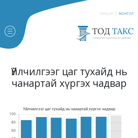
ENGLISH
МОНГОЛ
Үйлчилгээг цаг тухайд нь
чанартай хүргэх чадвар