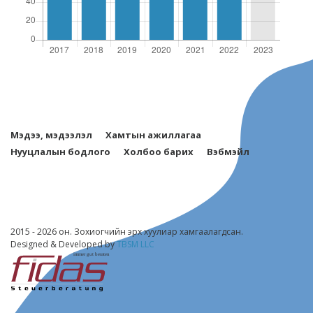
Мэдээ, мэдээлэл
Хамтын ажиллагаа
Нууцлалын бодлого
Холбоо барих
Вэбмэйл
2015 - 2026 он. Зохиогчийн эрх хуулиар хамгаалагдсан.
Designed & Developed by
TBSM LLC