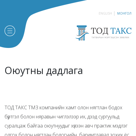
ENGLISH
МОНГОЛ
Оюутны дадлага
ТОД ТАКС ТМЗ компанийн хамт олон нягтлан бодох
бүртгэл болон няравын чиглэлээр их, дээд сургуульд
суралцаж байгаа оюутнуудыг хүлээн авч практик мэдлэг
олгох болон нягтлан бодогчийн баримтлавал зохих ёс