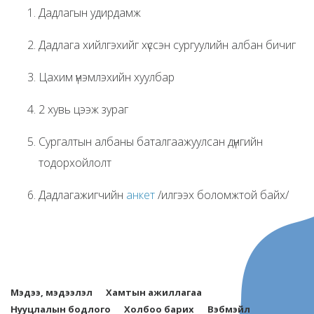
Дадлагын удирдамж
Дадлага хийлгэхийг хүссэн сургуулийн албан бичиг
Цахим үнэмлэхийн хуулбар
2 хувь цээж зураг
Сургалтын албаны баталгаажуулсан дүнгийн
тодорхойлолт
Дадлагажигчийн
анкет
/илгээх боломжтой байх/
Мэдээ, мэдээлэл
Хамтын ажиллагаа
Нууцлалын бодлого
Холбоо барих
Вэбмэйл