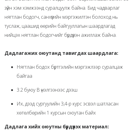
зүйн хэм хэмжээнд суралцуулж байна. Бид чадварлаг
нягтлан бодогч, санхүүгийн мэргэжилтэн болоход нь
туслаж, цаашид өөрийн байгууллагын шаардлагад
нийцэх нягтлан бодогчийг бүрдүүлэн ажиллаж байна.
Дадлагажих оюутанд тавигдах шаардлага:
Нягтлан бодох бүртгэлийн мэргэжлээр суралцаж
байгаа
3.2 буюу B үнэлгээнээс дээш
Их, дээд сургуулийн 3,4-р курс эсвэл шатласан
хөтөлбөрийн 1 курсын оюутан байх
Дадлага хийх оюутны бүрдүүлэх материал: