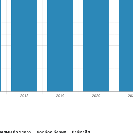
лалын бодлого
Холбоо барих
Вэбмэйл