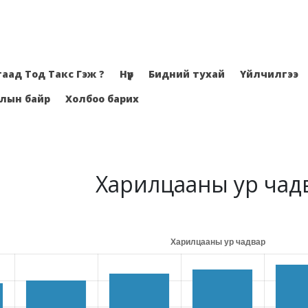
гаад Тод Такс Гэж ?
Нүүр
Бидний тухай
Үйлчилгээ
лын байр
Холбоо барих
Харилцааны ур чад