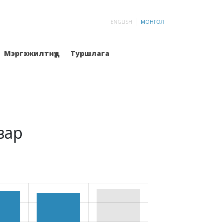
ENGLISH
МОНГОЛ
Мэргэжилтнүүд
Туршлага
вар