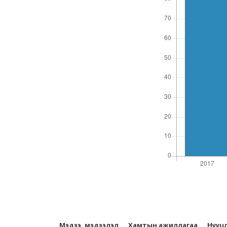
Мэдээ, мэдээлэл
Хамтын ажиллагаа
Нууц