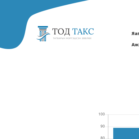
Яа
Аж